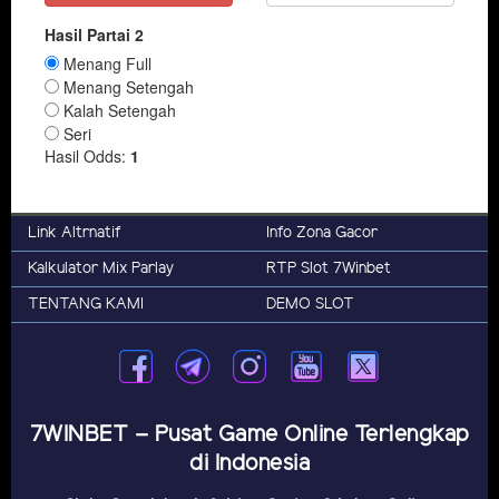
Link Altrnatif
Info Zona Gacor
Kalkulator Mix Parlay
RTP Slot 7Winbet
TENTANG KAMI
DEMO SLOT
7WINBET – Pusat Game Online Terlengkap
di Indonesia